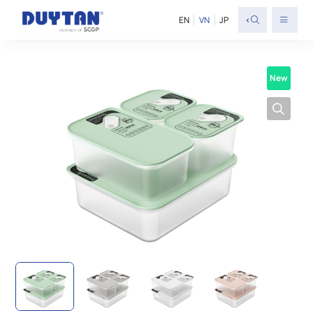
<
EN
VN
JP
New