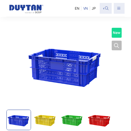
<
EN
VN
JP
New