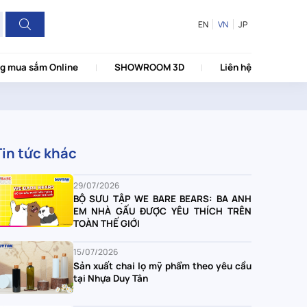
EN
VN
JP
g mua sắm Online
SHOWROOM 3D
Liên hệ
Tin tức khác
29/07/2026
BỘ SƯU TẬP WE BARE BEARS: BA ANH
EM NHÀ GẤU ĐƯỢC YÊU THÍCH TRÊN
TOÀN THẾ GIỚI
15/07/2026
Sản xuất chai lọ mỹ phẩm theo yêu cầu
tại Nhựa Duy Tân