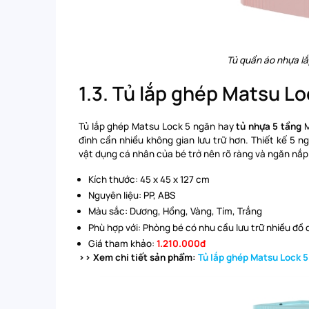
Tủ quần áo nhựa l
1.3. Tủ lắp ghép Matsu L
Tủ lắp ghép Matsu Lock 5 ngăn hay
tủ nhựa 5 tầng
M
đình cần nhiều không gian lưu trữ hơn. Thiết kế 5 n
vật dụng cá nhân của bé trở nên rõ ràng và ngăn nắp
Kích thước: 45 x 45 x 127 cm
Nguyên liệu: PP, ABS
Màu sắc: Dương, Hồng, Vàng, Tím, Trắng
Phù hợp với: Phòng bé có nhu cầu lưu trữ nhiều đồ 
Giá tham khảo:
1.210.000đ
>> Xem chi tiết sản phẩm:
Tủ lắp ghép Matsu Lock 