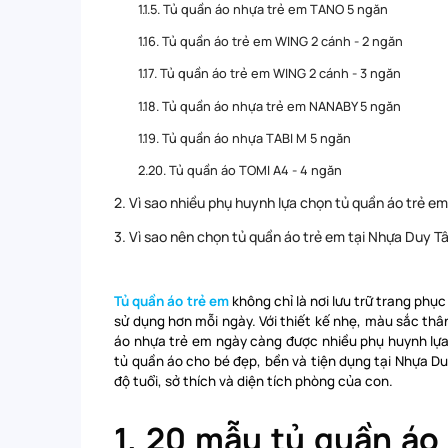
1.1.5. Tủ quần áo nhựa trẻ em TANO 5 ngăn
1.16. Tủ quần áo trẻ em WING 2 cánh - 2 ngăn
1.17. Tủ quần áo trẻ em WING 2 cánh - 3 ngăn
1.18. Tủ quần áo nhựa trẻ em NANABY 5 ngăn
1.19. Tủ quần áo nhựa TABI M 5 ngăn
2.20. Tủ quần áo TOMI A4 - 4 ngăn
2. Vì sao nhiều phụ huynh lựa chọn tủ quần áo trẻ e
3. Vì sao nên chọn tủ quần áo trẻ em tại Nhựa Duy T
Tủ quần áo trẻ em
không chỉ là nơi lưu trữ trang phụ
sử dụng hơn mỗi ngày. Với thiết kế nhẹ, màu sắc thân
áo nhựa trẻ em ngày càng được nhiều phụ huynh lựa 
tủ quần áo cho bé đẹp, bền và tiện dụng tại
Nhựa Du
độ tuổi, sở thích và diện tích phòng của con.
1. 20 mẫu tủ quần áo