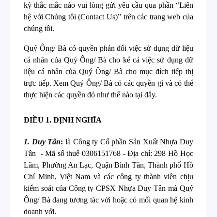
kỳ thắc mắc nào vui lòng gửi yêu cầu qua phần “Liên
hệ với Chúng tôi (Contact Us)” trên các trang web của
chúng tôi.
Quý Ông/ Bà có quyền phản đối việc sử dụng dữ liệu
cá nhân của Quý Ông/ Bà cho kể cả việc sử dụng dữ
liệu cá nhân của Quý Ông/ Bà cho mục đích tiếp thị
trực tiếp. Xem Quý Ông/ Bà có các quyền gì và có thể
thực hiện các quyền đó như thế nào tại đây.
ĐIỀU 1.
ĐỊNH NGHĨA
1. Duy Tân
:
là Công ty Cổ phần Sản Xuất Nhựa Duy
Tân - Mã số thuế 0306151768 - Địa chỉ: 298 Hồ Học
Lãm, Phường An Lạc, Quận Bình Tân, Thành phố Hồ
Chí Minh, Việt Nam
và các công ty thành viên chịu
kiểm soát của Công ty CPSX Nhựa Duy Tân mà Quý
Ông/ Bà đang tương tác với hoặc có mối quan hệ kinh
doanh với.