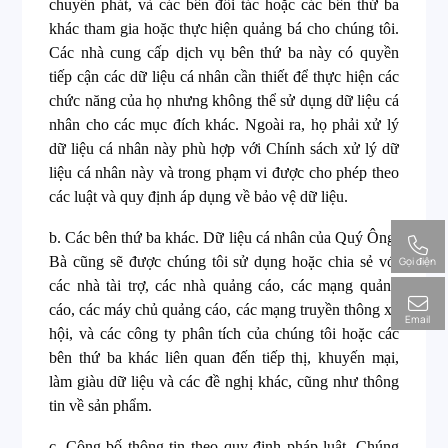
chuyển phát, và các bên đối tác hoặc các bên thứ ba
khác tham gia hoặc thực hiện quảng bá cho chúng tôi.
Các nhà cung cấp dịch vụ bên thứ ba này có quyền
tiếp cận các dữ liệu cá nhân cần thiết để thực hiện các
chức năng của họ nhưng không thể sử dụng dữ liệu cá
nhân cho các mục đích khác. Ngoài ra, họ phải xử lý
dữ liệu cá nhân này phù hợp với Chính sách xử lý dữ
liệu cá nhân này và trong phạm vi được cho phép theo
các luật và quy định áp dụng về bảo vệ dữ liệu.
b. Các bên thứ ba khác. Dữ liệu cá nhân của Quý Ông/
Bà cũng sẽ được chúng tôi sử dụng hoặc chia sẻ với
Gọi điện
các nhà tài trợ, các nhà quảng cáo, các mạng quảng
cáo, các máy chủ quảng cáo, các mạng truyền thông xã
Email
hội, và các công ty phân tích của chúng tôi hoặc các
bên thứ ba khác liên quan đến tiếp thị, khuyến mại,
làm giàu dữ liệu và các đề nghị khác, cũng như thông
tin về sản phẩm.
c. Công bố thông tin theo quy định pháp luật. Chúng