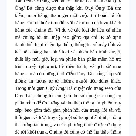
Tân trên các trang web khác. Dữ liệu cá nhân của Quý
Ông/ Bà cũng được thu thập khi Quý Ông/ Bà tìm
kiếm, mua hàng, tham gia một cuộc thi hoặc trả lời
bảng câu hỏi hoặc trao đổi với các nhóm dịch vụ khách
hàng của chúng tôi. Ví dụ về các loại dữ liệu cá nhân
mà chúng tôi thu thập bao gồm; địa chỉ IP, số định
danh thiết bị, dữ liệu địa điểm, thông tin về máy tính và
kết nối chẳng hạn như loại và phiên bản trình duyệt,
thiết lập múi giờ, loại và phiên bản phần mềm hỗ trợ
trình duyệt (plug-in), hệ điều hành, và lịch sử mua
hàng – mà có những thời điểm Duy Tân tổng hợp với
thông tin tương tự từ những người tiêu dùng khác.
Trong thời gian Quý Ông/ Bà duyệt các trang web của
Duy Tân, chúng tôi cũng có thể sử dụng các công cụ
phần mềm để đo lường và thu thập thông tin phiên truy
cập, bao gồm thời gian phản hồi của trang, lỗi tải về,
thời gian và lượt truy cập một số trang nhất định, thông
tin tương tác trang, và các phương thức được sử dụng
để rời khỏi trang. Chúng tôi cũng có thể thu thập thông