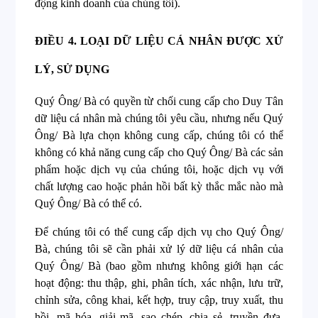
động kinh doanh của chúng tôi).
ĐIỀU 4.
LOẠI DỮ LIỆU CÁ NHÂN ĐƯỢC XỬ
LÝ, SỬ DỤNG
Quý Ông/ Bà có quyền từ chối cung cấp cho Duy Tân
dữ liệu cá nhân mà chúng tôi yêu cầu, nhưng nếu Quý
Ông/ Bà lựa chọn không cung cấp, chúng tôi có thể
không có khả năng cung cấp cho Quý Ông/ Bà các sản
phẩm hoặc dịch vụ của chúng tôi, hoặc dịch vụ với
chất lượng cao hoặc phản hồi bất kỳ thắc mắc nào mà
Quý Ông/ Bà có thể có.
Để chúng tôi có thể cung cấp dịch vụ cho Quý Ông/
Bà, chúng tôi sẽ cần phải xử lý dữ liệu cá nhân của
Quý Ông/ Bà (bao gồm nhưng không giới hạn các
hoạt động: thu thập, ghi, phân tích, xác nhận, lưu trữ,
chỉnh sửa, công khai, kết hợp, truy cập, truy xuất, thu
hồi, mã hóa, giải mã, sao chép, chia sẻ, truyền đưa,