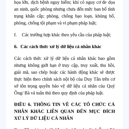
họa lớn, dịch bệnh nguy hiểm; khi có nguy cơ đe dọa
an ninh, quốc phòng nhưng chưa đến mức ban bố tình
trạng khẩn cấp; phòng, chống bạo loạn, khủng bố,
phòng, chống tội phạm và vi phạm pháp luật;
f.
Các trường hợp khác theo yêu cầu của pháp luật;
6.
Các cách thức xử lý dữ liệu cá nhân khác
Các cách thức xử lý dữ liệu cá nhân khác bao gồm
nhưng không giới hạn ở truy cập, truy xuất, thu hồi,
giải mã, sao chép hoặc các hành động khác sẽ được
thực hiện theo chính sách nội bộ của Duy Tân trên cơ
sở tôn trọng quyền bảo vệ dữ liệu cá nhân của Quý
Ông/ Bà và tuân thủ theo quy định của pháp luật.
ĐIỀU 6.
THÔNG TIN VỀ CÁC TỔ CHỨC CÁ
NHÂN KHÁC LIÊN QUAN ĐẾN MỤC ĐÍCH
XỬ LÝ DỮ LIỆU CÁ NHÂN