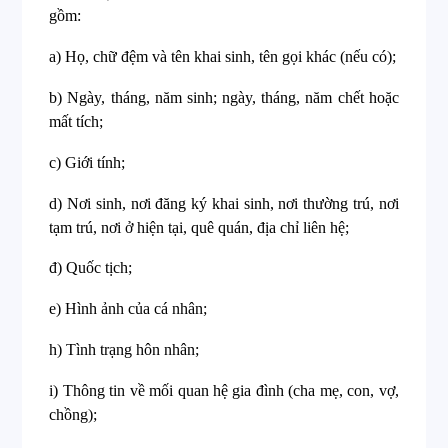
gồm:
a) Họ, chữ đệm và tên khai sinh, tên gọi khác (nếu có);
b) Ngày, tháng, năm sinh; ngày, tháng, năm chết hoặc
mất tích;
c) Giới tính;
d) Nơi sinh, nơi đăng ký khai sinh, nơi thường trú, nơi
tạm trú, nơi ở hiện tại, quê quán, địa chỉ liên hệ;
đ) Quốc tịch;
e) Hình ảnh của cá nhân;
h) Tình trạng hôn nhân;
i) Thông tin về mối quan hệ gia đình (cha mẹ, con, vợ,
chồng);