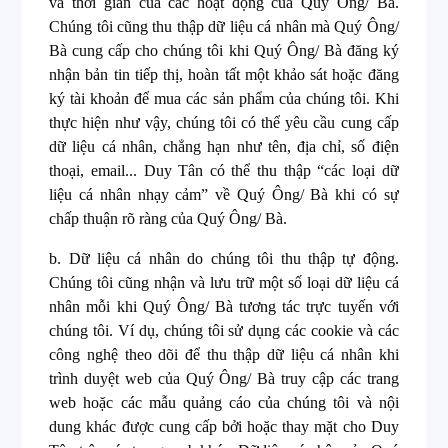
và thời gian của các hoạt động của Quý Ông/ Bà.
Chúng tôi cũng thu thập dữ liệu cá nhân mà Quý Ông/
Bà cung cấp cho chúng tôi khi Quý Ông/ Bà đăng ký
nhận bản tin tiếp thị, hoàn tất một khảo sát hoặc đăng
ký tài khoản để mua các sản phẩm của chúng tôi. Khi
thực hiện như vậy, chúng tôi có thể yêu cầu cung cấp
dữ liệu cá nhân, chẳng hạn như tên, địa chỉ, số điện
thoại, email... Duy Tân có thể thu thập “các loại dữ
liệu cá nhân nhạy cảm” về Quý Ông/ Bà khi có sự
chấp thuận rõ ràng của Quý Ông/ Bà.
b.
Dữ liệu cá nhân do chúng tôi thu thập tự động.
Chúng tôi cũng nhận và lưu trữ một số loại dữ liệu cá
nhân mỗi khi Quý Ông/ Bà tương tác trực tuyến với
chúng tôi. Ví dụ, chúng tôi sử dụng các cookie và các
công nghệ theo dõi để thu thập dữ liệu cá nhân khi
trình duyệt web của Quý Ông/ Bà truy cập các trang
web hoặc các mẫu quảng cáo của chúng tôi và nội
dung khác được cung cấp bởi hoặc thay mặt cho Duy