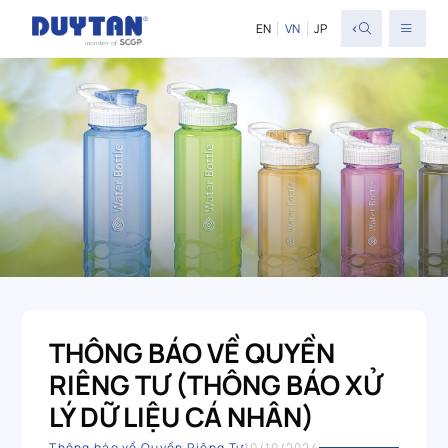
<
EN
VN
JP
THÔNG BÁO VỀ QUYỀN
RIÊNG TƯ (THÔNG BÁO XỬ
LÝ DỮ LIỆU CÁ NHÂN)
Thông báo về Quyền Riêng Tư
10/10/2024