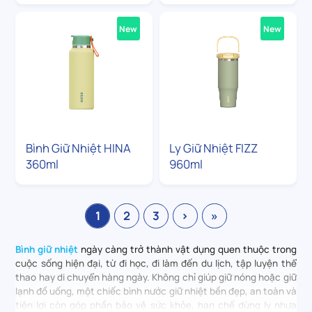
New
New
Bình Giữ Nhiệt HINA
Ly Giữ Nhiệt FIZZ
360ml
960ml
1
2
3
›
»
Bình giữ nhiệt
ngày càng trở thành vật dụng quen thuộc trong
cuộc sống hiện đại, từ đi học, đi làm đến du lịch, tập luyện thể
thao hay di chuyển hàng ngày. Không chỉ giúp giữ nóng hoặc giữ
lạnh đồ uống, một chiếc bình nước giữ nhiệt bền đẹp, an toàn và
tiện lợi còn góp phần bảo vệ sức khỏe, hạn chế dùng ly nhựa