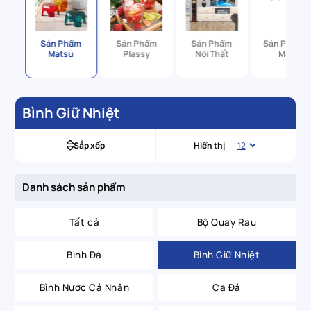
ẩm
Sản Phẩm
Sản Phẩm
Sản Phẩm
Sản Phẩm 2
y
Matsu
Plassy
Nội Thất
Màu
Bình Giữ Nhiệt
Sắp xếp
Hiển thị
Danh sách sản phẩm
Tất cả
Bộ Quay Rau
Bình Đá
Bình Giữ Nhiệt
Bình Nước Cá Nhân
Ca Đá