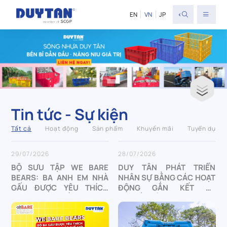
<
EN
VN
JP
Tin tức - Sự kiện
Tất cả
Hoạt động
Sản phẩm
Khuyến mãi
Tuyển dụng
29/07/2026
28/07/2026
BỘ SƯU TẬP WE BARE
DUY TÂN PHÁT TRIỂN
BEARS: BA ANH EM NHÀ
NHÂN SỰ BẰNG CÁC HOẠT
GẤU ĐƯỢC YÊU THÍCH
ĐỘNG GẮN KẾT VÀ
TRÊN TOÀN THẾ GIỚI
TRUYỀN CẢM HỨNG