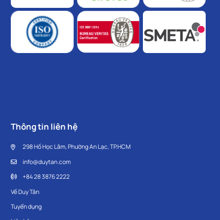
Thông tin liên hệ
298 Hồ Học Lãm, Phường An Lạc, TP.HCM
info@duytan.com
+84 28 3876 2222
Về Duy Tân
Tuyển dụng