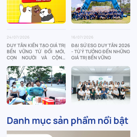
24/07/2026
16/07/2026
DUY TÂN KIẾN TẠO GIÁ TRỊ
ĐẠI SỨ ESG DUY TÂN 2026
BỀN VỮNG TỪ ĐỔI MỚI,
- TỪ Ý TƯỞNG ĐẾN NHỮNG
CON NGƯỜI VÀ CỘNG
GIÁ TRỊ BỀN VỮNG
ĐỒNG
Danh mục sản phẩm nổi bật