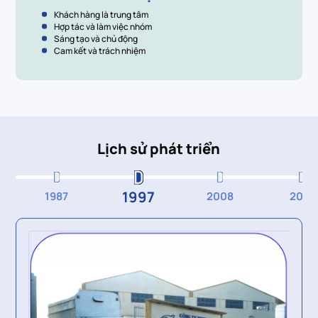
Khách hàng là trung tâm
Hợp tác và làm việc nhóm
Sáng tạo và chủ động
Cam kết và trách nhiệm
Lịch sử phát triển
1997
1987
2008
2014
2
CÔ
TÂ