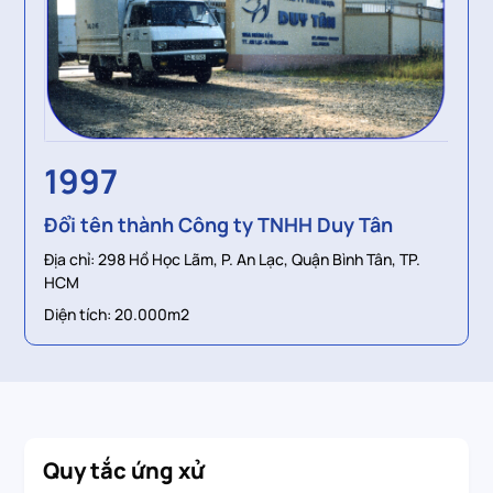
Địa
HC
Diệ
1997
n
Đổi tên thành Công ty TNHH Duy Tân
CM
Địa chỉ: 298 Hồ Học Lãm, P. An Lạc, Quận Bình Tân, TP.
HCM
Diện tích: 20.000m2
Quy tắc ứng xử