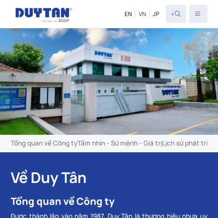
<
EN
VN
JP
Tổng quan về Công ty
Tầm nhìn - Sứ mệnh - Giá trị
Lịch sử phát triển
Về Duy Tân
Tổng quan về Công ty
Được thành lập vào năm 1987, Duy Tân là thương hiệu nhựa uy