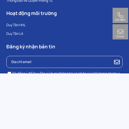
Thông báo về Quyền Riêng Tư
Hoạt động môi trường
Gọi điện
Duy Tân HHL
Duy Tân LA
Email
Đăng ký nhận bản tin
Tôi đồng ý để Duy Tân sử dụng thông tin cá nhân của tôi trong phạm vi
Duy Tân
Thông báo quyền riêng tư.
© 2023 Công ty Cổ Phần Sản Xuất Nhựa Duy Tân.
All Rights Reserved.