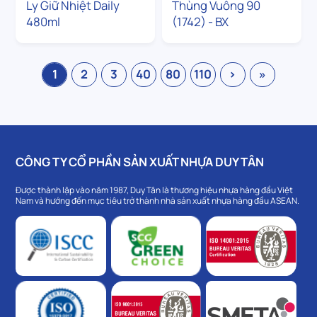
Ly Giữ Nhiệt Daily
Thùng Vuông 90
480ml
(1742) - BX
1
2
3
40
80
110
›
»
CÔNG TY CỔ PHẦN SẢN XUẤT NHỰA DUY TÂN
Được thành lập vào năm 1987, Duy Tân là thương hiệu nhựa hàng đầu Việt
Nam và hướng đến mục tiêu trở thành nhà sản xuất nhựa hàng đầu ASEAN.