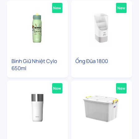
New
New
Bình Giữ Nhiệt Cylo
Ống Đũa 1800
650ml
New
New