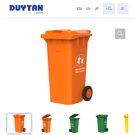
<
EN
VN
JP