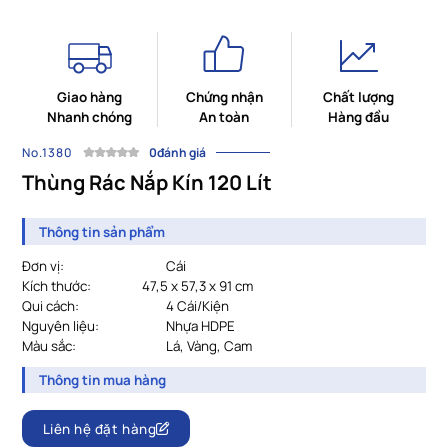
Giao hàng
Chứng nhận
Chất lượng
Nhanh chóng
An toàn
Hàng đầu
No.1380
0đánh giá
Thùng Rác Nắp Kín 120 Lít
Thông tin sản phẩm
Đơn vị:
Cái
Kích thước:
47,5 x 57,3 x 91 cm
Qui cách:
4 Cái/Kiện
Nguyên liệu:
Nhựa HDPE
Màu sắc:
Lá, Vàng, Cam
Thông tin mua hàng
Liên hệ đặt hàng