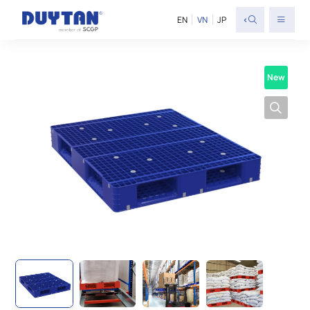
<
EN
VN
JP
New