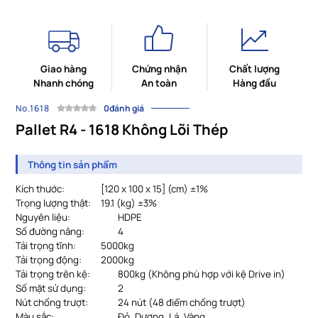
Giao hàng
Chứng nhận
Chất lượng
Nhanh chóng
An toàn
Hàng đầu
No.1618
0đánh giá
Pallet R4 - 1618 Không Lõi Thép
Thông tin sản phẩm
Kích thước:
			[
120 x 100 x 15] (cm) ±1%
Trọng lượng thật:
19.1 (kg) ±3%
Nguyên liệu:
HDPE
Số đường nâng:
4
Tải trọng tĩnh:
		5
000kg
Tải trọng động:
		20
00kg
Tải trọng trên kệ:
		8
00kg (Không phù hợp với kệ Drive in)
Số mặt sử dụng:
2
Nút chống trượt:
24 nút (48 điểm chống trượt)
Màu sắc:
Đỏ, Dương, Lá, Vàng