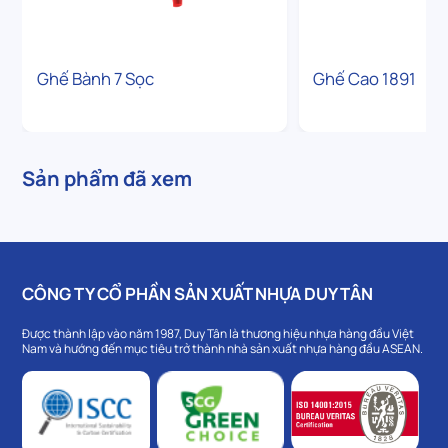
Ghế Bành 7 Sọc
Ghế Cao 1891
Sản phẩm đã xem
CÔNG TY CỔ PHẦN SẢN XUẤT NHỰA DUY TÂN
Được thành lập vào năm 1987, Duy Tân là thương hiệu nhựa hàng đầu Việt
Nam và hướng đến mục tiêu trở thành nhà sản xuất nhựa hàng đầu ASEAN.