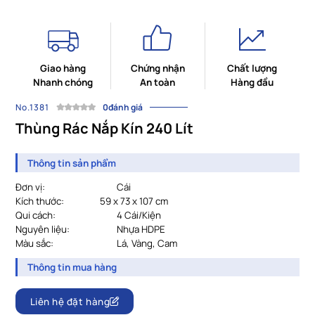
Giao hàng
Chứng nhận
Chất lượng
Nhanh chóng
An toàn
Hàng đầu
No.1381
0đánh giá
Thùng Rác Nắp Kín 240 Lít
Thông tin sản phẩm
Đơn vị:
Cái
Kích thước:
59 x 73 x 107 cm
Qui cách:
4 Cái/Kiện
Nguyên liệu:
Nhựa HDPE
Màu sắc:
Lá, Vàng, Cam
Thông tin mua hàng
Liên hệ đặt hàng