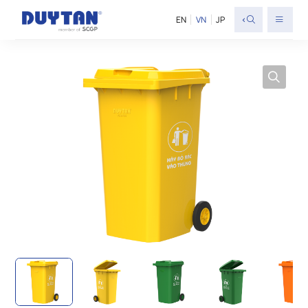
<
EN
VN
JP