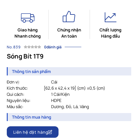
Giao hàng
Chứng nhận
Chất lượng
Nhanh chóng
An toàn
Hàng đầu
No.839
0đánh giá
Sóng Bít 1T9
Thông tin sản phẩm
Đơn vị:
Cái
Kích thước:
			[
62,6 x 42,4 x 19] (cm) ±0,5 (cm)
Qui cách:
1 Cái/Kiện
Nguyên liệu:
HDPE
Màu sắc:
Dương, Đỏ, Lá, Vàng
Thông tin mua hàng
Liên hệ đặt hàng