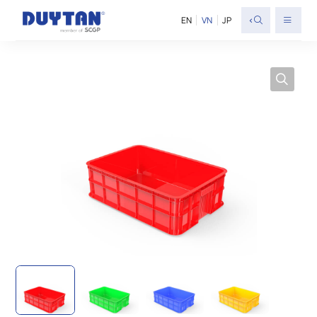
<
EN
VN
JP