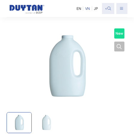
<
EN
VN
JP
New