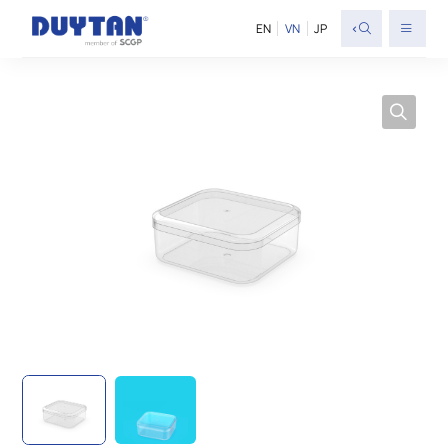
<
EN
VN
JP