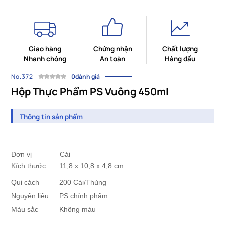
Giao hàng
Chứng nhận
Chất lượng
Nhanh chóng
An toàn
Hàng đầu
No.372
0đánh giá
Hộp Thực Phẩm PS Vuông 450ml
Thông tin sản phẩm
Đơn vị Cái
Kích thước
	11,8
 x 10,8 x 4,8
cm
Qui cách
		20
0 Cái/Thùng
Nguyên liệu
PS chính phẩm
Màu sắc
		Không màu