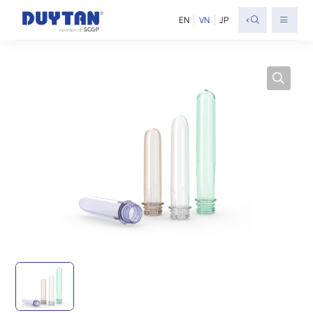
<
EN
VN
JP