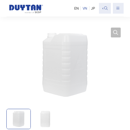
<
EN
VN
JP