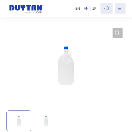
<
EN
VN
JP