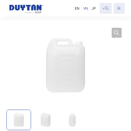
<
EN
VN
JP