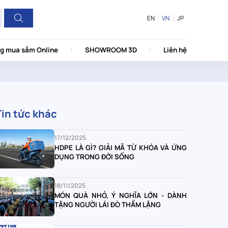
EN
VN
JP
g mua sắm Online
SHOWROOM 3D
Liên hệ
Tin tức khác
17/12/2025
HDPE LÀ GÌ? GIẢI MÃ TỪ KHÓA VÀ ỨNG
DỤNG TRONG ĐỜI SỐNG
18/11/2025
MÓN QUÀ NHỎ, Ý NGHĨA LỚN - DÀNH
TẶNG NGƯỜI LÁI ĐÒ THẦM LẶNG