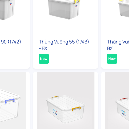
90 (1742)
Thùng Vuông 55 (1743)
Thùng Vuô
- BX
BX
New
New