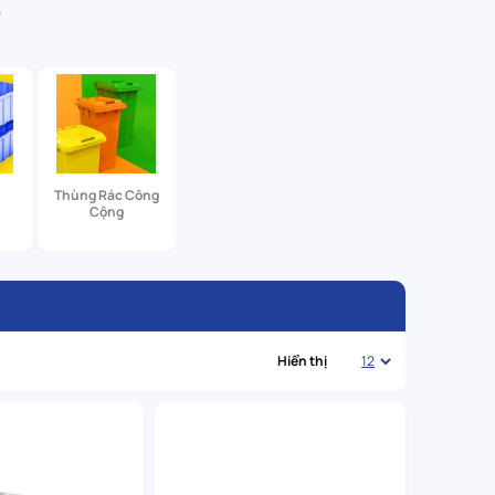
p
Thùng Rác Công
Cộng
Hiển thị