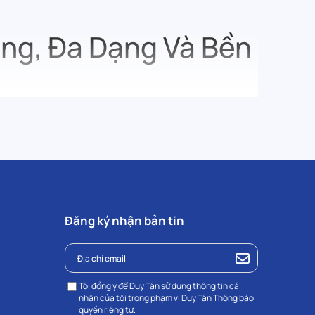
ng, Đa Dạng Và Bền
, bền đẹp và an toàn
. Với chất liệu nhựa nguyên sinh chắc
.
nay – từ loại có nắp, không nắp đến thùng có quai sắt và
Đăng ký nhận bản tin
c làm từ chất liệu nhựa bền như PP (Polypropylene) hoặc
t, dễ vệ sinh và có khả năng chịu được môi trường ẩm ướt.
Tôi đồng ý để Duy Tân sử dụng thông tin cá
 nhựa mới 100%, không pha tạp chất, đảm bảo an toàn cho
nhân của tôi trong phạm vi Duy Tân
Thông báo
quyền riêng tư.
hó chịu và đặc biệt là
thân thiện với thực phẩm
.