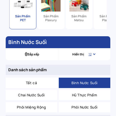
ẩm
Sản Phẩm
Sản Phẩm
Sản Phẩm
Sản Phẩm
h
PET
Plaxury
Matsu
Plassy
Bình Nước Suối
Sắp xếp
Hiển thị
Danh sách sản phẩm
Tất cả
Bình Nước Suối
Chai Nước Suối
Hũ Thực Phẩm
Phôi Miệng Rộng
Phôi Nước Suối