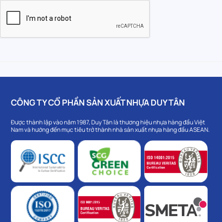
CÔNG TY CỔ PHẦN SẢN XUẤT NHỰA DUY TÂN
Được thành lập vào năm 1987, Duy Tân là thương hiệu nhựa hàng đầu Việt
Nam và hướng đến mục tiêu trở thành nhà sản xuất nhựa hàng đầu ASEAN.