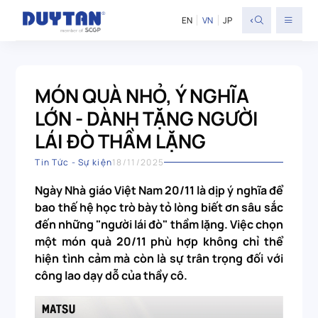
<
EN
VN
JP
MÓN QUÀ NHỎ, Ý NGHĨA
LỚN - DÀNH TẶNG NGƯỜI
LÁI ĐÒ THẦM LẶNG
Tin Tức - Sự kiện
18/11/2025
Ngày Nhà giáo Việt Nam 20/11 là dịp ý nghĩa để
bao thế hệ học trò bày tỏ lòng biết ơn sâu sắc
đến những "người lái đò" thầm lặng. Việc chọn
một món quà 20/11 phù hợp không chỉ thể
hiện tình cảm mà còn là sự trân trọng đối với
công lao dạy dỗ của thầy cô.