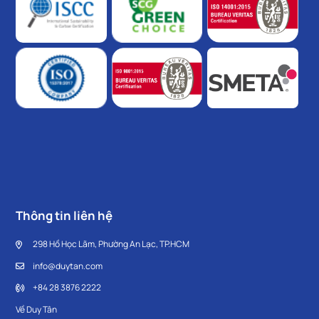
Thông tin liên hệ
298 Hồ Học Lãm, Phường An Lạc, TP.HCM
info@duytan.com
+84 28 3876 2222
Về Duy Tân