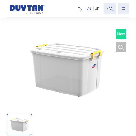
<
EN
VN
JP
New