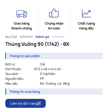
Giao hàng
Chứng nhận
Chất lượng
Nhanh chóng
An toàn
Hàng đầu
No.1742
0đánh giá
Thùng Vuông 90 (1742) - BX
Thông tin sản phẩm
Đơn vị:
Cái
Kích thước:
67.5 x 48 x 41.4 cm
Qui cách:
5 Cái/Kiện
Nguyên liệu:
PP
Màu sắc:
Đỏ, Dương, Lá, Vàng
Thông tin mua hàng
Liên hệ đặt hàng