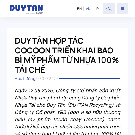
<
EN
VN
JP
DUY TÂN HỢP TÁC
COCOON TRIỂN KHAI BAO
BÌ MỸ PHẨM TỪ NHỰA 100%
TÁI CHẾ
Hoạt động
16/06/2026
Ngày 12.06.2026, Công ty Cổ phần Sản xuất
Nhựa Duy Tân phối hợp cùng Công ty Cổ phần
Nhựa Tái chế Duy Tân (DUYTAN Recycling) và
Công ty Cổ phần Y&B (đơn vị sở hữu thương
hiệu mỹ phẩm thuần chay Cocoon) chính
thức ký kết hợp tác chiến lược nhằm phát triển
và sử dụng bao bì mỹ phẩm từ nhựa 100% tái