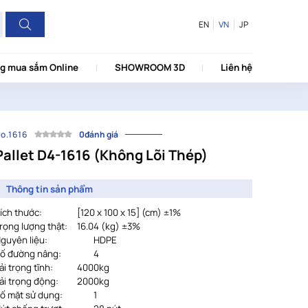
EN
VN
JP
g mua sắm Online
SHOWROOM 3D
Liên hệ
o.1616
0đánh giá
Pallet D4-1616 (Không Lõi Thép)
Thông tin sản phẩm
ích thước:
			[
120 x 100 x 15] (cm) ±1%
rọng lượng thật:
16.04 (kg) ±3%
guyên liệu:
HDPE
ố đường nâng:
4
ải trọng tĩnh:
4000kg
ải trọng động:
2000kg
ố mặt sử dụng:
1