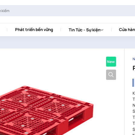
Phát triển bền vững
Cửa hàn
Tin Tức - Sự kiện
N
New
K
T
N
S
T
T
S