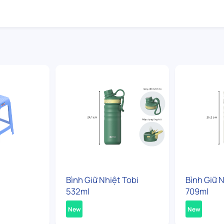
Bình Giữ Nhiệt Tobi
Bình Giữ N
532ml
709ml
New
New