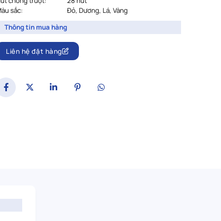
út chống trượt:
28 nút
àu sắc:
Đỏ, Dương, Lá, Vàng
Thông tin mua hàng
Liên hệ đặt hàng