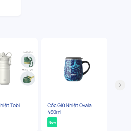
hiệt Tobi
Cốc Giữ Nhiệt Ovala
Bình G
460ml
360ml
New
New