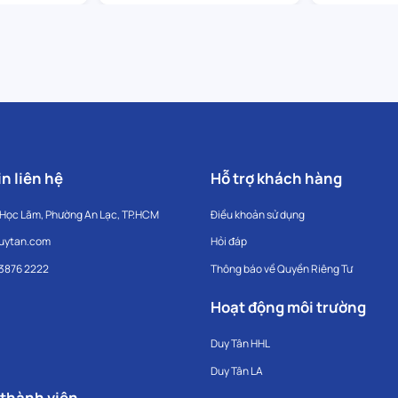
n liên hệ
Hỗ trợ khách hàng
 Học Lãm, Phường An Lạc, TP.HCM
Điều khoản sử dụng
uytan.com
Hỏi đáp
 3876 2222
Thông báo về Quyền Riêng Tư
Hoạt động môi trường
Duy Tân HHL
Duy Tân LA
 thành viên