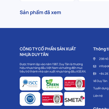
Sản phẩm đã xem
CÔNG TY CỔ PHẦN SẢN XUẤT
Thông ti
NHỰA DUY TÂN
298 Hồ
Được thành lập vào năm 1987, Duy Tân là thương
info@d
hiệu nhựa hàng đầu Việt Nam và hướng đến mục
tiêu trở thành nhà sản xuất nhựa hàng đầu ASEAN.
+84 28
Về Duy Tân
Tuyển dụng
Liên hệ
Công ty