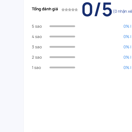
0/5
Tổng đánh giá
(0 nhận xé
5 sao
0% |
4 sao
0% |
3 sao
0% |
2 sao
0% |
1 sao
0% |