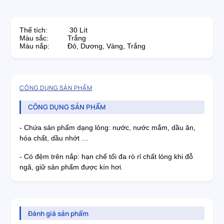
Thể tích: 30 Lít
Màu sắc:
Trắng
Màu nắp:
Đỏ, Dương, Vàng, Trắng
CÔNG DỤNG SẢN PHẨM
CÔNG DỤNG SẢN PHẨM
- Chứa
sản
phẩm
dạng
lỏng
:
nước
,
nước
mắm
,
dầu
ăn
,
hóa
chất
,
dầu
nhớt
…
- Có
đệm
trên
nắp
:
hạn
chế
tối
đa
rò
rỉ
chất
lỏng
khi
đỗ
ngã
,
giữ
sản
phẩm
được
kín
hơi
.
Đánh giá sản phẩm