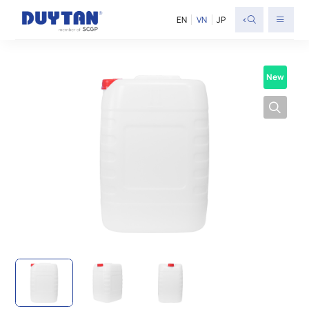
<
EN
VN
JP
New