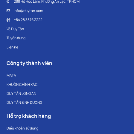
298 Hồ Học Lãm, Phường An Lạc, TP.HCM
info@duytan.com
+84 28 3876 2222
Về Duy Tân
Tuyển dụng
Liên hệ
Công ty thành viên
MATA
KHUÔN CHÍNH XÁC
DUY TÂN LONG AN
DUY TÂN BÌNH DƯƠNG
Hỗ trợ khách hàng
Điều khoản sử dụng