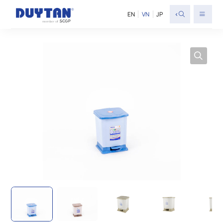
<
EN
VN
JP