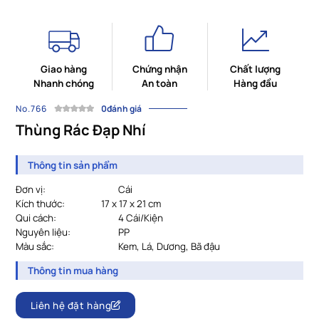
Giao hàng
Chứng nhận
Chất lượng
Nhanh chóng
An toàn
Hàng đầu
No.766
0đánh giá
Thùng Rác Đạp Nhí
Thông tin sản phẩm
Đơn vị:
Cái
Kích thước:
17 x 17 x 21 cm
Qui cách:
4 Cái/Kiện
Nguyên liệu:
PP
Màu sắc:
Kem, Lá, Dương, Bã đậu
Thông tin mua hàng
Liên hệ đặt hàng