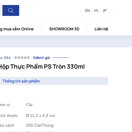
EN
VN
JP
g mua sắm Online
SHOWROOM 3D
Liên hệ
o.364
0đánh giá
Hộp Thực Phẩm PS Tròn 330ml
Thông tin sản phẩm
Đơn vị Cái
ích thước
11,2 x 4,3
cm
Ø 
ui cách
200 Cái/Thùng