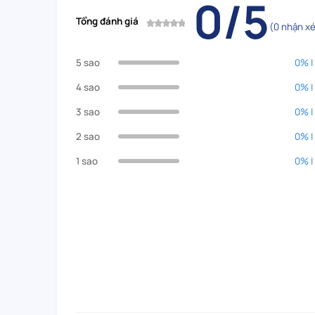
0/5
Tổng đánh giá
(0 nhận xé
5 sao
0% |
4 sao
0% |
3 sao
0% |
2 sao
0% |
1 sao
0% |