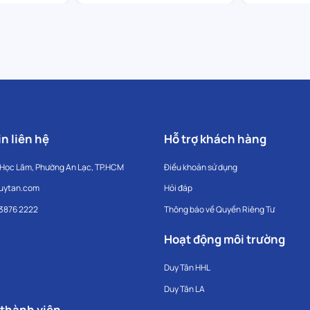
n liên hệ
Hỗ trợ khách hàng
 Học Lãm, Phường An Lạc, TP.HCM
Điều khoản sử dụng
uytan.com
Hỏi đáp
 3876 2222
Thông báo về Quyền Riêng Tư
Hoạt động môi trường
Duy Tân HHL
Duy Tân LA
 thành viên