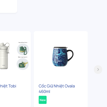
hiệt Tobi
Cốc Giữ Nhiệt Ovala
Bình G
460ml
360ml
New
New