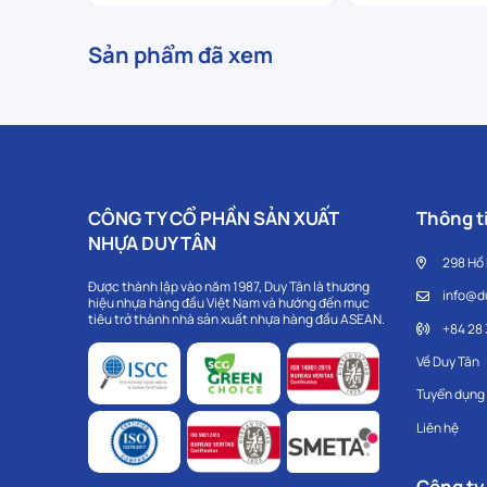
Sản phẩm đã xem
CÔNG TY CỔ PHẦN SẢN XUẤT
Thông ti
NHỰA DUY TÂN
298 Hồ
Được thành lập vào năm 1987, Duy Tân là thương
info@d
hiệu nhựa hàng đầu Việt Nam và hướng đến mục
tiêu trở thành nhà sản xuất nhựa hàng đầu ASEAN.
+84 28
Về Duy Tân
Tuyển dụng
Liên hệ
Công ty