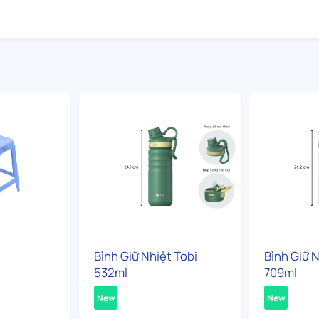
Bình Giữ Nhiệt Tobi
Bình Giữ N
532ml
709ml
New
New