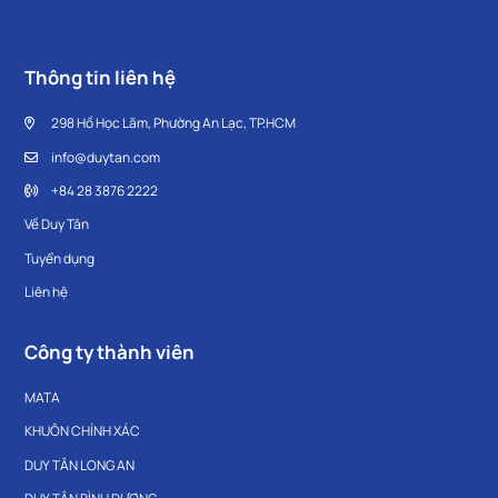
Thông tin liên hệ
298 Hồ Học Lãm, Phường An Lạc, TP.HCM
info@duytan.com
+84 28 3876 2222
Về Duy Tân
Tuyển dụng
Liên hệ
Công ty thành viên
MATA
KHUÔN CHÍNH XÁC
DUY TÂN LONG AN