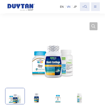
<
EN
VN
JP