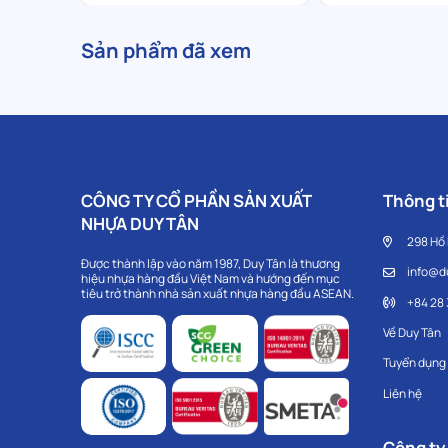
Sản phẩm đã xem
CÔNG TY CỔ PHẦN SẢN XUẤT
Thông ti
NHỰA DUY TÂN
298 Hồ
Được thành lập vào năm 1987, Duy Tân là thương
info@d
hiệu nhựa hàng đầu Việt Nam và hướng đến mục
tiêu trở thành nhà sản xuất nhựa hàng đầu ASEAN.
+84 28
Về Duy Tân
Tuyển dụng
Liên hệ
Công ty