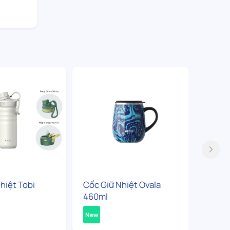
hiệt Tobi
Cốc Giữ Nhiệt Ovala
Bình G
460ml
360ml
New
New