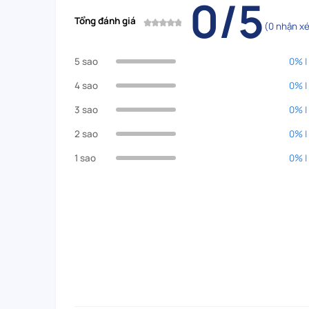
0/5
Tổng đánh giá
(0 nhận xé
5 sao
0% |
4 sao
0% |
3 sao
0% |
2 sao
0% |
1 sao
0% |