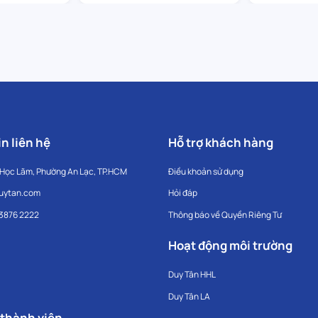
n liên hệ
Hỗ trợ khách hàng
 Học Lãm, Phường An Lạc, TP.HCM
Điều khoản sử dụng
uytan.com
Hỏi đáp
 3876 2222
Thông báo về Quyền Riêng Tư
Hoạt động môi trường
Duy Tân HHL
Duy Tân LA
 thành viên