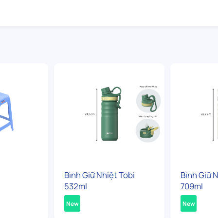
Bình Giữ Nhiệt Tobi
Bình Giữ N
532ml
709ml
New
New