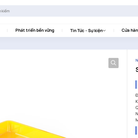
Phát triển bền vững
Cửa hàn
Tin Tức - Sự kiện
N
Đ
K
Q
N
M