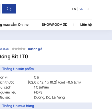
EN
VN
JP
g mua sắm Online
SHOWROOM 3D
Liên hệ
o.836
0đánh giá
Sóng Bít 1T0
Thông tin sản phẩm
ơn vị:
Cái
ích thước:
[62,6 x 42,4 x 10,2] (cm) ±0,5 (cm)
ui cách:
1 Cái/Kiện
guyên liệu:
HDPE
àu sắc:
Dương, Đỏ, Lá, Vàng
Thông tin mua hàng