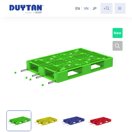
<
EN
VN
JP
New