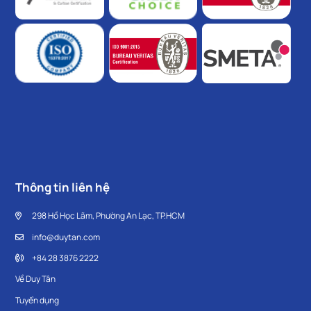
Thông tin liên hệ
298 Hồ Học Lãm, Phường An Lạc, TP.HCM
info@duytan.com
+84 28 3876 2222
Về Duy Tân
Tuyển dụng