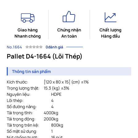
Giao hàng
Chứng nhận
Chất lượng
Nhanh chóng
An toàn
Hàng đầu
No.1664
0đánh giá
Pallet D4-1664 (Lõi Thép)
Thông tin sản phẩm
Kích thước:
			[
120 x 80 x 15] (cm) ±1%
Trọng lượng thật:
15.3 (kg) ±3%
Nguyên liệu:
HDPE
Lõi thép:
4
Số đường nâng:
4
Tải trọng tĩnh:
4000kg
Tải trọng động:
2000kg
Tải trọng trên kệ:
800kg
Số mặt sử dụng:
1
Nút chống trượt:
16 nút