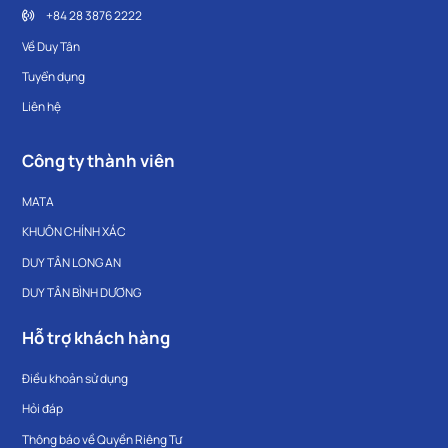
+84 28 3876 2222
Về Duy Tân
Tuyển dụng
Liên hệ
Công ty thành viên
MATA
KHUÔN CHÍNH XÁC
DUY TÂN LONG AN
DUY TÂN BÌNH DƯƠNG
Hỗ trợ khách hàng
Điều khoản sử dụng
Hỏi đáp
Thông báo về Quyền Riêng Tư