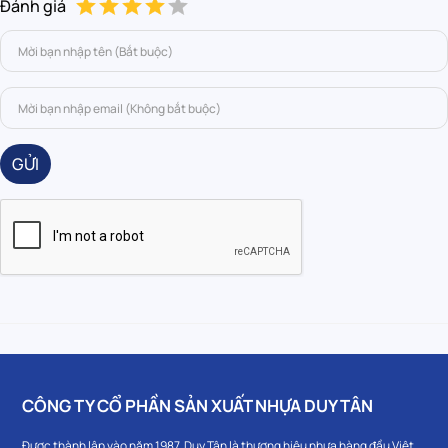
Đánh giá
GỬI
CÔNG TY CỔ PHẦN SẢN XUẤT NHỰA DUY TÂN
Được thành lập vào năm 1987, Duy Tân là thương hiệu nhựa hàng đầu Việt