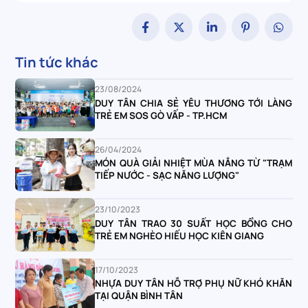
Tin tức khác
23/08/2024
DUY TÂN CHIA SẺ YÊU THƯƠNG TỚI LÀNG
TRẺ EM SOS GÒ VẤP - TP.HCM
26/04/2024
MÓN QUÀ GIẢI NHIỆT MÙA NẮNG TỪ "TRẠM
TIẾP NƯỚC - SẠC NĂNG LƯỢNG"
23/10/2023
DUY TÂN TRAO 30 SUẤT HỌC BỔNG CHO
TRẺ EM NGHÈO HIẾU HỌC KIÊN GIANG
17/10/2023
NHỰA DUY TÂN HỖ TRỢ PHỤ NỮ KHÓ KHĂN
TẠI QUẬN BÌNH TÂN