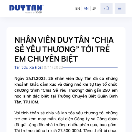
<
EN
VN
JP
NHÂN VIÊN DUY TÂN “CHIA
SẺ YÊU THƯƠNG” TỚI TRẺ
EM CHUYÊN BIỆT
Tin tức Xã hội
30/11/2023
Ngày 24.11.2023, 25 nhân viên Duy Tân đã có những
khoảnh khắc cảm xúc và đáng nhớ khi tự tay tổ chức
chương trình "Chia Sẻ Yêu Thương" đến gần 250 em
học sinh đặc biệt tại Trường Chuyên Biệt Quận Bình
Tân, TP.HCM.
Với tinh thần sẻ chia và lan tỏa yêu thương tới những
trẻ em kém may mắn, đại diện Công ty và Công đoàn
đã gửi tặng đến nhà trường nhiều phần quà, bao gồm:
Tài trợ học bổng trị giá 27.500.000đ; Tặng thiết bị phục