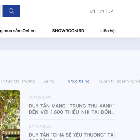
EN
VN
JP
g mua sắm Online
SHOWROOM 3D
Liên hệ
Tin tức Môi trường
Xã hội
Tin tức Xã hội
Quản trị doanh nghi
08/10/2025
DUY TÂN MANG “TRUNG THU XANH”
ĐẾN VỚI 1.600 THIẾU NHI TẠI ĐỒNG
NAI
07/10/2025
DUY TÂN "CHIA SẺ YÊU THƯƠNG" TẠI