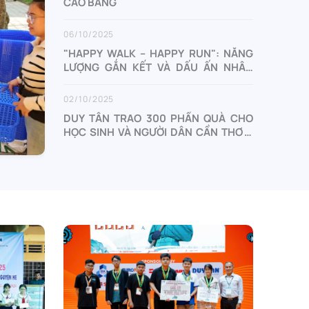
CAO BẰNG
06/10/2025
"HAPPY WALK – HAPPY RUN": NĂNG
LƯỢNG GẮN KẾT VÀ DẤU ẤN NHÂN
VĂN MỪNG SINH NHẬT DUY TÂN 38
NĂM
02/10/2025
DUY TÂN TRAO 300 PHẦN QUÀ CHO
HỌC SINH VÀ NGƯỜI DÂN CẦN THƠ &
CÀ MAU