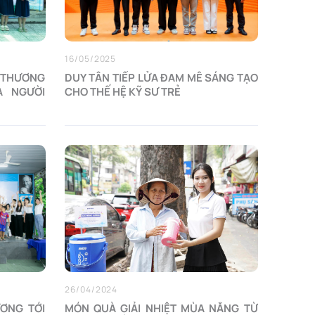
16/05/2025
 THƯƠNG
DUY TÂN TIẾP LỬA ĐAM MÊ SÁNG TẠO
À NGƯỜI
CHO THẾ HỆ KỸ SƯ TRẺ
26/04/2024
ƯƠNG TỚI
MÓN QUÀ GIẢI NHIỆT MÙA NẮNG TỪ