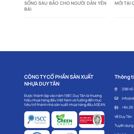
SỐNG SAU BÃO CHO NGƯỜI DÂN YÊN
MỚI TẠI
BÁI
CÔNG TY CỔ PHẦN SẢN XUẤT
Thông ti
NHỰA DUY TÂN
298 Hồ
Được thành lập vào năm 1987, Duy Tân là thương
info@d
hiệu nhựa hàng đầu Việt Nam và hướng đến mục
tiêu trở thành nhà sản xuất nhựa hàng đầu ASEAN.
+84 28
Về Duy Tân
Tuyển dụng