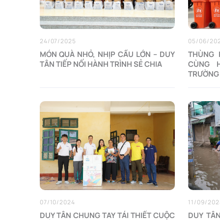
24/07/2025
05/06/20
MÓN QUÀ NHỎ, NHỊP CẦU LỚN – DUY
THÙNG 
TÂN TIẾP NỐI HÀNH TRÌNH SẺ CHIA
CÙNG 
TRƯỜNG 
07/10/2024
11/09/202
DUY TÂN CHUNG TAY TÁI THIẾT CUỘC
DUY TÂN