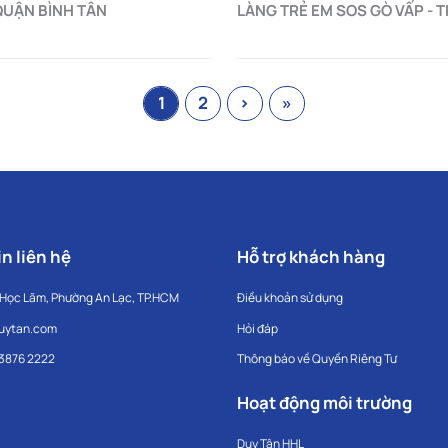
 QUẬN BÌNH TÂN
LÀNG TRẺ EM SOS GÒ VẤP - 
1
2
›
»
n liên hệ
Hỗ trợ khách hàng
 Học Lãm, Phường An Lạc, TP.HCM
Điều khoản sử dụng
uytan.com
Hỏi đáp
 3876 2222
Thông báo về Quyền Riêng Tư
Hoạt động môi trường
Duy Tân HHL