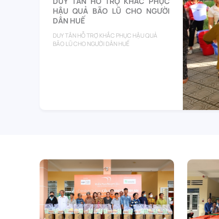
DUY TÂN HỖ TRỢ KHẮC PHỤC
HẬU QUẢ BÃO LŨ CHO NGƯỜI
DÂN HUẾ
DUY TÂN HỖ TRỢ KHẮC PHỤC HẬU QUẢ
BÃO LŨ CHO NGƯỜI DÂN HUẾ