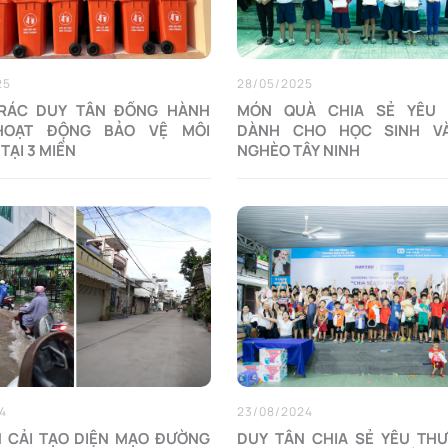
25
28/05/2025
RÁC DUY TÂN ĐỒNG HÀNH
MÓN QUÀ CHIA SẺ YÊU
HOẠT ĐỘNG BẢO VỆ MÔI
DÀNH CHO HỌC SINH V
TẠI 3 MIỀN
NGHÈO TÂY NINH
4
23/08/2024
 CẢI TẠO DIỆN MẠO ĐƯỜNG
DUY TÂN CHIA SẺ YÊU TH