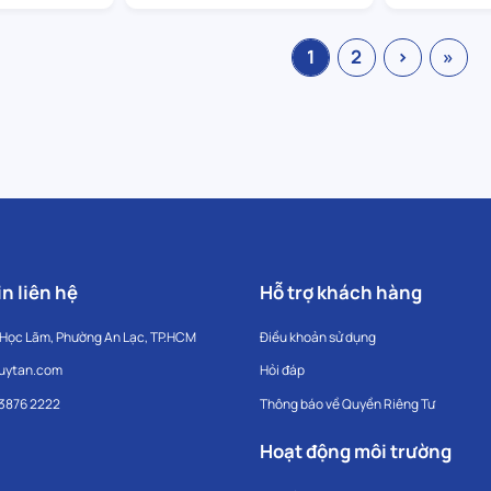
1
2
›
»
n liên hệ
Hỗ trợ khách hàng
 Học Lãm, Phường An Lạc, TP.HCM
Điều khoản sử dụng
uytan.com
Hỏi đáp
 3876 2222
Thông báo về Quyền Riêng Tư
Hoạt động môi trường