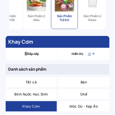
Sản Phẩm
Sản Phẩm 2
Sản Phẩm
Sản Phẩm U
Nội Thất
Màu
Trẻ Em
Glass
Khay Cơm
Sắp xếp
Hiển thị
Danh sách sản phẩm
Tất cả
Bàn
Bình Nước Học Sinh
Ghế
Khay Cơm
Móc Dù - Kẹp Áo