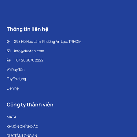
Thông tin liên hệ
298 Hồ Học Lãm, Phường An Lạc, TP.HCM
info@duytan.com
+84 28 3876 2222
Về Duy Tân
Tuyển dụng
Liên hệ
Công ty thành viên
MATA
KHUÔN CHÍNH XÁC
DUY TÂN LONG AN