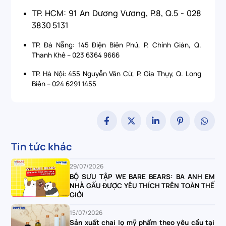
TP. HCM: 91 An Dương Vương, P.8, Q.5 - 028
3830 5131
TP. Đà Nẵng: 145 Điện Biên Phủ, P. Chính Gián, Q.
Thanh Khê – 023 6364 9666
TP. Hà Nội: 455 Nguyễn Văn Cừ, P. Gia Thụy, Q. Long
Biên – 024 6291 1455
Tin tức khác
29/07/2026
BỘ SƯU TẬP WE BARE BEARS: BA ANH EM
NHÀ GẤU ĐƯỢC YÊU THÍCH TRÊN TOÀN THẾ
GIỚI
15/07/2026
Sản xuất chai lọ mỹ phẩm theo yêu cầu tại