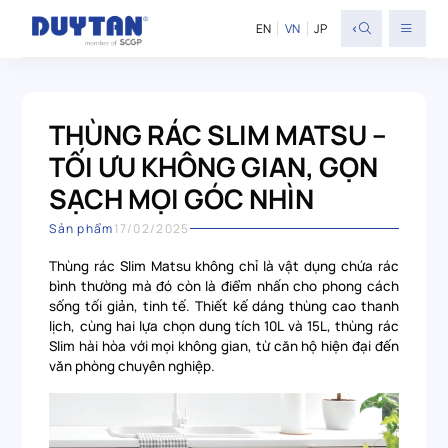
<
EN
VN
JP
THÙNG RÁC SLIM MATSU –
TỐI ƯU KHÔNG GIAN, GỌN
SẠCH MỌI GÓC NHÌN
Sản phẩm
17/02/2025
Thùng rác Slim Matsu không chỉ là vật dụng chứa rác
bình thường mà đó còn là điểm nhấn cho phong cách
sống tối giản, tinh tế. Thiết kế dáng thùng cao thanh
lịch, cùng hai lựa chọn dung tích 10L và 15L, thùng rác
Slim hài hòa với mọi không gian, từ căn hộ hiện đại đến
văn phòng chuyên nghiệp.