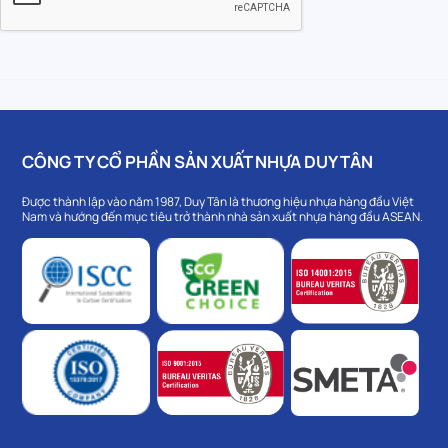
CÔNG TY CỔ PHẦN SẢN XUẤT NHỰA DUY TÂN
Được thành lập vào năm 1987, Duy Tân là thương hiệu nhựa hàng đầu Việt
Nam và hướng đến mục tiêu trở thành nhà sản xuất nhựa hàng đầu ASEAN.