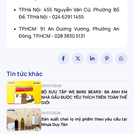
TP.Hà Nội: 455 Nguyễn Văn Cừ, Phường Bồ
Đề, TP.Hà Nội – 024 6291 1455
TP.HCM: 91 An Dương Vương, Phường An
Đông, TP.HCM - 028 3830 5131
Tin tức khác
29/07/2026
BỘ SƯU TẬP WE BARE BEARS: BA ANH EM
NHÀ GẤU ĐƯỢC YÊU THÍCH TRÊN TOÀN THẾ
GIỚI
15/07/2026
Sản xuất chai lọ mỹ phẩm theo yêu cầu tại
Nhựa Duy Tân