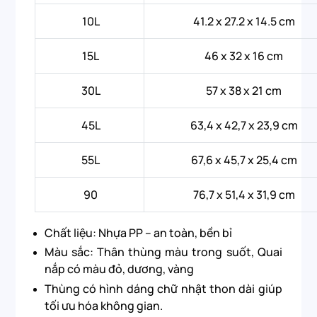
10L
41.2 x 27.2 x 14.5 cm
15L
46 x 32 x 16 cm
30L
57 x 38 x 21 cm
45L
63,4 x 42,7 x 23,9 cm
55L
67,6 x 45,7 x 25,4 cm
90
76,7 x 51,4 x 31,9 cm
Chất liệu: Nhựa PP – an toàn, bền bỉ
Màu sắc: Thân thùng màu trong suốt, Quai
nắp có màu đỏ, dương, vàng
Thùng có hình dáng chữ nhật thon dài giúp
tối ưu hóa không gian.