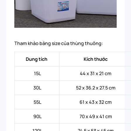
Tham khảo bảng size của thùng thuông:
Dung tích
Kích thước
15L
44 x 31 x 21 cm
30L
52 x 36.2 x 27.5 cm
55L
61 x 43 x 32 cm
90L
70 x 49 x 41 cm
120L
74.5 x 53 x 45 cm