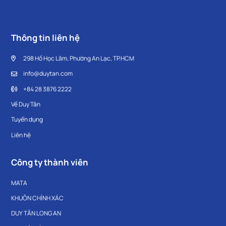
Thông tin liên hệ
298 Hồ Học Lãm, Phường An Lạc, TP.HCM
info@duytan.com
+84 28 3876 2222
Về Duy Tân
Tuyển dụng
Liên hệ
Công ty thành viên
MATA
KHUÔN CHÍNH XÁC
DUY TÂN LONG AN