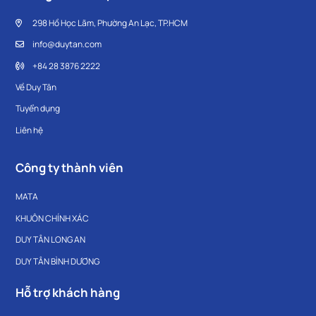
298 Hồ Học Lãm, Phường An Lạc, TP.HCM
info@duytan.com
+84 28 3876 2222
Về Duy Tân
Tuyển dụng
Liên hệ
Công ty thành viên
MATA
KHUÔN CHÍNH XÁC
DUY TÂN LONG AN
DUY TÂN BÌNH DƯƠNG
Hỗ trợ khách hàng