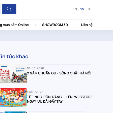
EN
VN
JP
g mua sắm Online
SHOWROOM 3D
Liên hệ
Tin tức khác
10/03/2026
2 NĂM CHUẨN GU - SỐNG CHẤT HÀ NỘI
13/01/2026
TẾT NGỌ RỘN RÀNG – LÊN WEBSTORE
NGAY, ƯU ĐÃI ĐẦY TAY