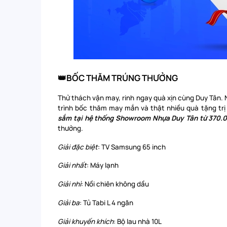
👑BỐC THĂM TRÚNG THƯỞNG
Thử thách vận may, rinh ngay quà xịn cùng Duy Tân. N
trình bốc thăm may mắn và thật nhiều quà tặng trị 
sắm tại hệ thống Showroom Nhựa Duy Tân từ 370.
thưởng.
Giải đặc biệt
: TV Samsung 65 inch
Giải nhất
: Máy lạnh
Giải nhì
: Nồi chiên không dầu
Giải ba
: Tủ Tabi L 4 ngăn
Giải khuyến khích
: Bộ lau nhà 10L