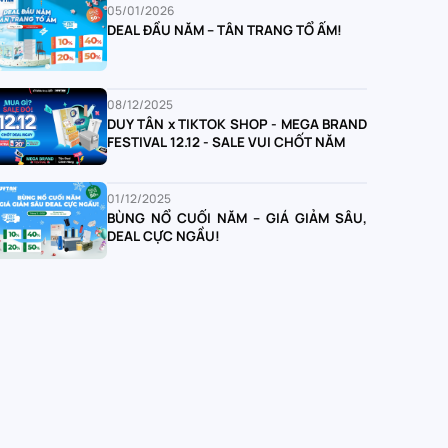
05/01/2026
DEAL ĐẦU NĂM – TÂN TRANG TỔ ẤM!
08/12/2025
DUY TÂN x TIKTOK SHOP - MEGA BRAND
FESTIVAL 12.12 - SALE VUI CHỐT NĂM
01/12/2025
BÙNG NỔ CUỐI NĂM – GIÁ GIẢM SÂU,
DEAL CỰC NGẦU!