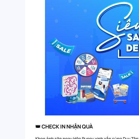
👑 CHECK IN NHẬN QUÀ
Khoe ảnh săn ngay Hộp Puppy xinh xắn cùng Duy Tân c