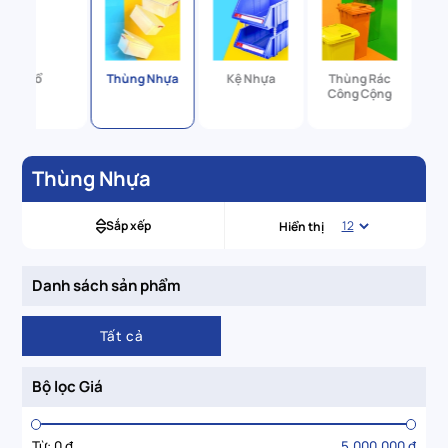
Rổ
Thùng Nhựa
Kệ Nhựa
Thùng Rác
Công Cộng
Thùng Nhựa
Sắp xếp
Hiển thị
Danh sách sản phẩm
Tất cả
Bộ lọc Giá
Từ:
0 đ
5.000.000 đ