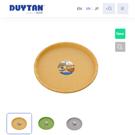
<
EN
VN
JP
New