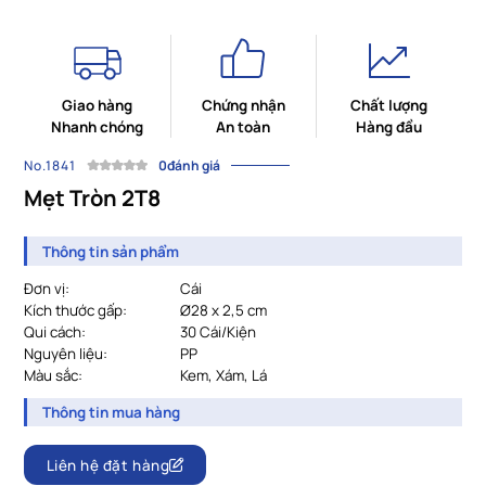
Giao hàng
Chứng nhận
Chất lượng
Nhanh chóng
An toàn
Hàng đầu
No.1841
0đánh giá
Mẹt Tròn 2T8
Thông tin sản phẩm
Đơn vị:
Cái
Kích thước gấp:
Ø28 x 2,5 cm
Qui cách:
				30 
Cái/Kiện
Nguyên liệu:
PP
Màu sắc:
				Kem, Xám, Lá
Thông tin mua hàng
Liên hệ đặt hàng