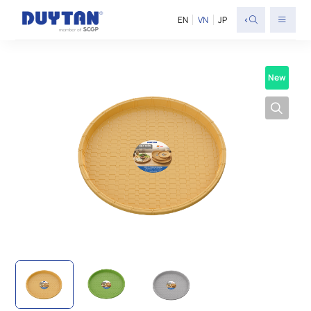
<
EN
VN
JP
New