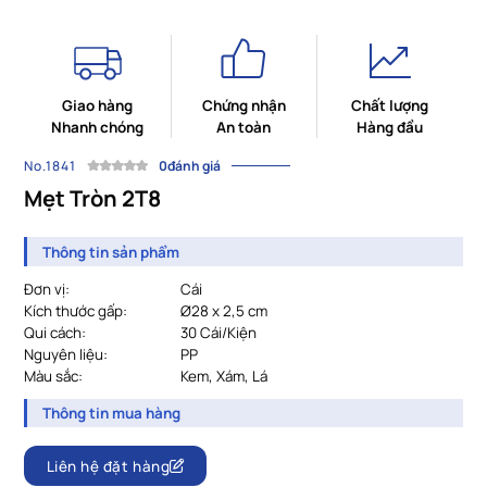
Giao hàng
Chứng nhận
Chất lượng
Nhanh chóng
An toàn
Hàng đầu
No.1841
0đánh giá
Mẹt Tròn 2T8
Thông tin sản phẩm
Đơn vị:
Cái
Kích thước gấp:
Ø28 x 2,5 cm
Qui cách:
				30 
Cái/Kiện
Nguyên liệu:
PP
Màu sắc:
				Kem, Xám, Lá
Thông tin mua hàng
Liên hệ đặt hàng