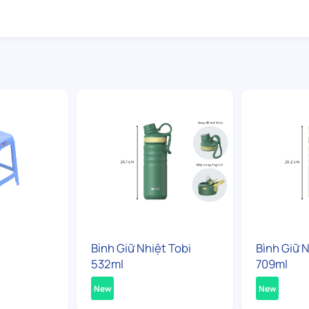
Bình Giữ Nhiệt Tobi
Bình Giữ N
532ml
709ml
New
New