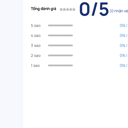
0/5
Tổng đánh giá
(0 nhận xé
5 sao
0% |
4 sao
0% |
3 sao
0% |
2 sao
0% |
1 sao
0% |