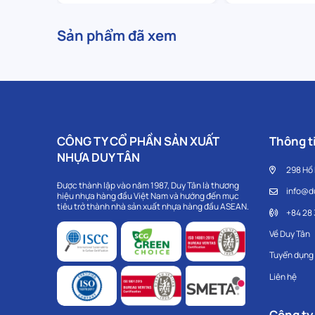
Sản phẩm đã xem
CÔNG TY CỔ PHẦN SẢN XUẤT
Thông ti
NHỰA DUY TÂN
298 Hồ
Được thành lập vào năm 1987, Duy Tân là thương
info@d
hiệu nhựa hàng đầu Việt Nam và hướng đến mục
tiêu trở thành nhà sản xuất nhựa hàng đầu ASEAN.
+84 28
Về Duy Tân
Tuyển dụng
Liên hệ
Công ty