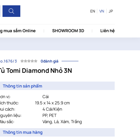
EN
VN
JP
g mua sắm Online
SHOWROOM 3D
Liên hệ
o.1676/3
0đánh giá
Tủ Tomi Diamond Nhỏ 3N
Thông tin sản phẩm
ơn vị:
Cái
ích thước:
19.5 x 14 x 25.9 cm
ui cách:
				4
Cái/Kiện
guyên liệu:
PP, PET
àu sắc:
				Vàng, Lá, Xám, Trắng
Thông tin mua hàng