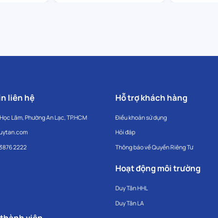
n liên hệ
Hỗ trợ khách hàng
 Học Lãm, Phường An Lạc, TP.HCM
Điều khoản sử dụng
uytan.com
Hỏi đáp
 3876 2222
Thông báo về Quyền Riêng Tư
Hoạt động môi trường
Duy Tân HHL
Duy Tân LA
 thành viên