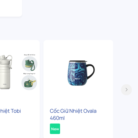
hiệt Tobi
Cốc Giữ Nhiệt Ovala
Bình G
460ml
360ml
New
New