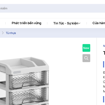
Phát triển bền vững
Cửa hàn
Tin Tức - Sự kiện
Tủ nhựa
N
New
Đ
K
Q
N
M