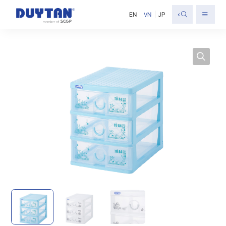
<
EN
VN
JP