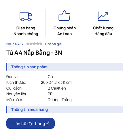
Giao hàng
Chứng nhận
Chất lượng
Nhanh chóng
An toàn
Hàng đầu
No.343/3
0đánh giá
Tủ A4 Nắp Bằng - 3N
Thông tin sản phẩm
Đơn vị:
Cái
Kích thước:
			2
6 x 34.2 x 31.1 cm
Qui cách:
2 Cái/Kiện
Nguyên liệu:
PP
Màu sắc:
Dương, Trắng
Thông tin mua hàng
Liên hệ đặt hàng