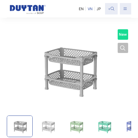
<
EN
VN
JP
New