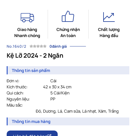
Giao hàng
Chứng nhận
Chất lượng
Nhanh chóng
An toàn
Hàng đầu
No.1640/2
0đánh giá
Kệ Lỡ 2024 - 2 Ngăn
Thông tin sản phẩm
Đơn vị:
Cái
Kích thước:
42 x 30 x 34 cm
Qui cách:
				5
Cái/Kiện
Nguyên liệu:
PP
Màu sắc:
				Đỏ, Dương, Lá, Cam sữa, Lá nhạt, Xám, Trắng
Thông tin mua hàng