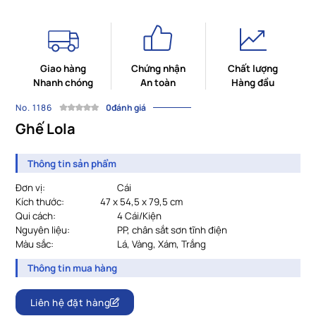
Giao hàng
Chứng nhận
Chất lượng
Nhanh chóng
An toàn
Hàng đầu
No. 1186
0đánh giá
Ghế Lola
Thông tin sản phẩm
Đơn vị:
Cái
Kích thước:
47 x 54,5 x 79,5 cm
Qui cách:
4 Cái/Kiện
Nguyên liệu:
PP, chân sắt sơn tĩnh điện
Màu sắc:
Lá, Vàng, Xám, Trắng
Thông tin mua hàng
Liên hệ đặt hàng