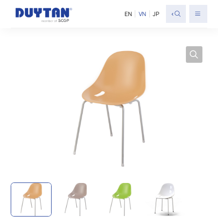
<
EN
VN
JP