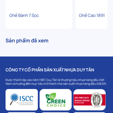
Ghế Bành 7 Sọc
Ghế Cao 1891
Sản phẩm đã xem
CÔNG TY CỔ PHẦN SẢN XUẤT NHỰA DUY TÂN
Được thành lập vào năm 1987, Duy Tân là thương hiệu nhựa hàng đầu Việt
Nam và hướng đến mục tiêu trở thành nhà sản xuất nhựa hàng đầu ASEAN.