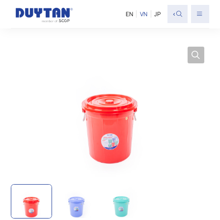
<
EN
VN
JP