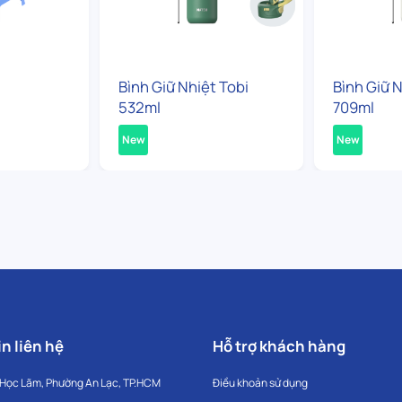
Bình Giữ Nhiệt Tobi
Bình Giữ N
532ml
709ml
New
New
n liên hệ
Hỗ trợ khách hàng
 Học Lãm, Phường An Lạc, TP.HCM
Điều khoản sử dụng