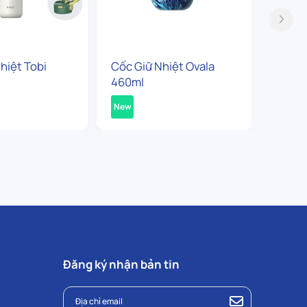
hiệt Tobi
Cốc Giữ Nhiệt Ovala
Bình G
460ml
360ml
New
New
Đăng ký nhận bản tin