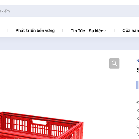
Phát triển bền vững
Cửa hàn
Tin Tức - Sự kiện
N
K
K
Q
N