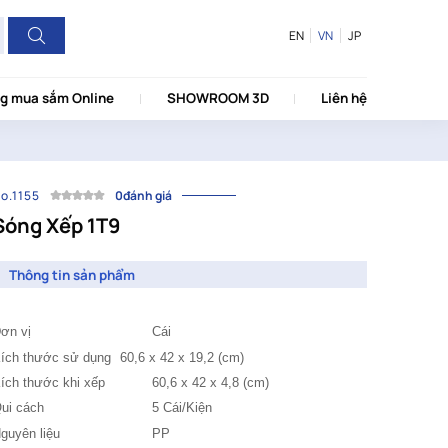
EN
VN
JP
g mua sắm Online
SHOWROOM 3D
Liên hệ
o.1155
0đánh giá
Sóng Xếp 1T9
Thông tin sản phẩm
Đơn vị
Cái
ích thước sử dụng
60,6
 x 42 x 19,2
(cm)
ích thước khi xếp
60,6
 x 42 x 4,8
(cm)
ui cách
5
Cái/Kiện
guyên liệu
PP