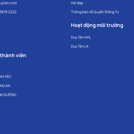
uytan.com
Hỏi đáp
 3876 2222
Thông báo về Quyền Riêng Tư
Hoạt động môi trường
Duy Tân HHL
Duy Tân LA
 thành viên
NH XÁC
ONG AN
ÌNH DƯƠNG