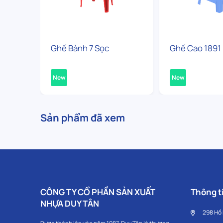
Ghế Bành 7 Sọc
Ghế Cao 1891
New
New
Sản phẩm đã xem
CÔNG TY CỔ PHẦN SẢN XUẤT
Thông ti
NHỰA DUY TÂN
298 Hồ