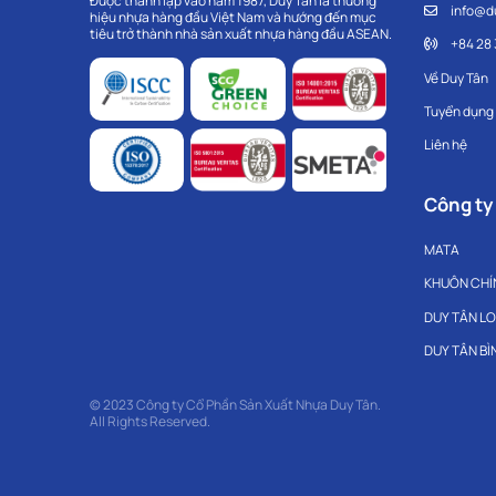
Được thành lập vào năm 1987, Duy Tân là thương
info@d
hiệu nhựa hàng đầu Việt Nam và hướng đến mục
tiêu trở thành nhà sản xuất nhựa hàng đầu ASEAN.
+84 28
Về Duy Tân
Tuyển dụng
Liên hệ
Công ty
MATA
KHUÔN CHÍ
DUY TÂN L
DUY TÂN B
© 2023 Công ty Cổ Phần Sản Xuất Nhựa Duy Tân.
All Rights Reserved.