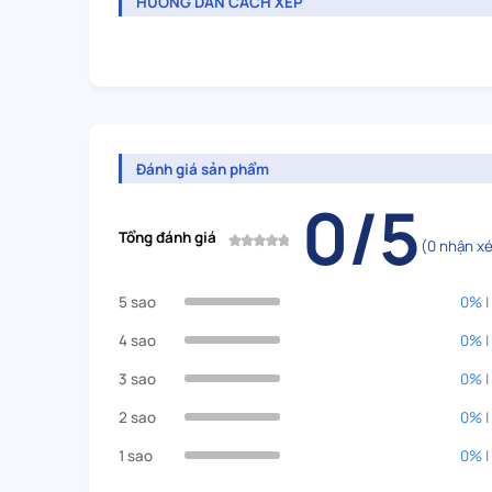
HƯỚNG DẪN CÁCH XẾP
Đánh giá sản phẩm
0/5
Tổng đánh giá
(0 nhận xé
5 sao
0% |
4 sao
0% |
3 sao
0% |
2 sao
0% |
1 sao
0% |