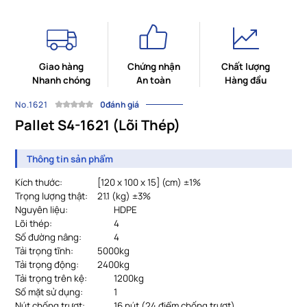
Giao hàng
Chứng nhận
Chất lượng
Nhanh chóng
An toàn
Hàng đầu
No.1621
0đánh giá
Pallet S4-1621 (Lõi Thép)
Thông tin sản phẩm
Kích thước:
			[
120 x 100 x 15] (cm) ±1%
Trọng lượng thật:
21.1 (kg) ±3%
Nguyên liệu:
HDPE
Lõi thép:
4
Số đường nâng:
4
Tải trọng tĩnh:
		5
000kg
Tải trọng động:
		24
00kg
Tải trọng trên kệ:
		12
00kg
Số mặt sử dụng:
1
Nút chống trượt:
16 nút (24 điểm chống trượt)