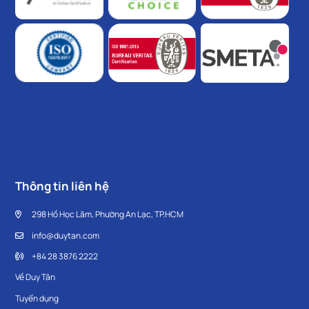
Thông tin liên hệ
298 Hồ Học Lãm, Phường An Lạc, TP.HCM
info@duytan.com
+84 28 3876 2222
Về Duy Tân
Tuyển dụng