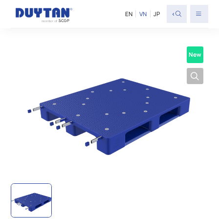
<
EN
VN
JP
New